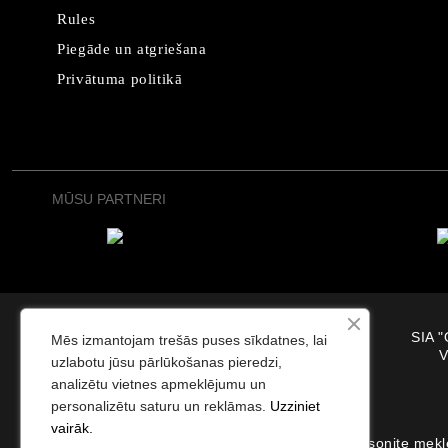
Rules
Piegāde un atgriešana
Privātuma politikā
MŪSU PARTNERI
SIA "
Mēs izmantojam trešās puses sīkdatnes, lai
V
uzlabotu jūsu pārlūkošanas pieredzi,
analizētu vietnes apmeklējumu un
personalizētu saturu un reklāmas.
Uzziniet
vairāk.
Samsonite meklē