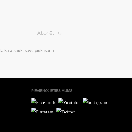
Abonēt
laikā atsaukt savu piekrišanu,
PIEVIENOJIETIES MUMS