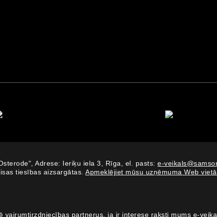
Osterode", Adrese: Ieriķu iela 3, Rīga, el. pasts:
e-veikals@samson
isas tiesības aizsargātas.
Apmeklējiet mūsu uzņēmuma Web vietā
 vairumtirzdniecības partnerus, ja ir interese raksti mums e-veik