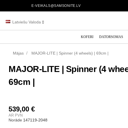
E-VEIKALS@SAMSONITE.LV
Latviešu Valoda
KOFERI
DATORSOMAS
Mājas
MAJOR-LITE | Spinner (4 wheels) | 69cm |
MAJOR-LITE | Spinner (4 wheel
69cm |
539,00 €
AR PVN
Norāde
147119-2048