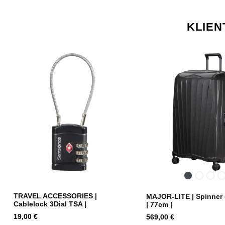
KLIEN
Melna
Midnigh
Saff
C
Blue
Yell
I
TRAVEL ACCESSORIES |
MAJOR-LITE | Spinner 
Cablelock 3Dial TSA |
| 77cm |
Cena
Cena
19,00 €
569,00 €