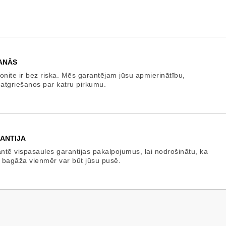
ANĀS
onite ir bez riska. Mēs garantējam jūsu apmierinātību,
 atgriešanos par katru pirkumu.
ANTIJA
tē vispasaules garantijas pakalpojumus, lai nodrošinātu, ka
 bagāža vienmēr var būt jūsu pusē.