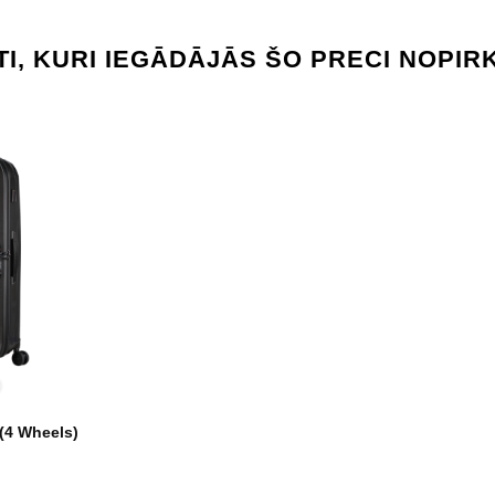
TI, KURI IEGĀDĀJĀS ŠO PRECI NOPIRK
t
ron
limbing
ow
vy
(4 Wheels)