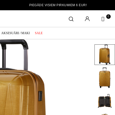
PIEGĀDE VISIEM PIRKUMIEM 6 EUR!
0
AKSESUĀRI / MAKI
SALE