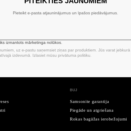
PITEIKTIES JAUNUMIEM
Pieteikt e-pasta atjauninājumus un īpašos piedāvājumus.
tiks izmantots mārketinga nolūkos.
unumiem, uz e-pastu saņemsiet ziņas par produktiem. Jūs varat jebkurā 
tīvajā izdevumā. Izlasiet mūsu privātuma politiku.
BUJ
reses
Samsonite garantija
tri
Piegāde un atgriešana
Rokas bagāžas ierobežojumi