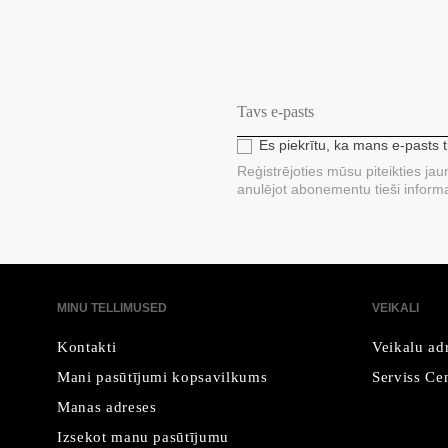
Es piekrītu, ka mans e-pasts 
Reģistrējoties mūsu piteikties ja
anulējot abonementu tieši informa
MINU TELLIMUSED
VEIKALI
Kontakti
Veikalu ad
Mani pasūtījumi kopsavilkums
Serviss Cen
Manas adreses
Izsekot manu pasūtījumu