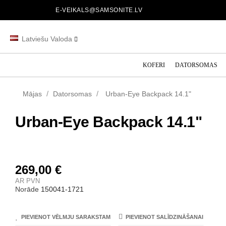
E-VEIKALS@SAMSONITE.LV
Latviešu Valoda
KOFERI
DATORSOMAS
Mājas
Datorsomas
Urban-Eye Backpack 14.1"
Urban-Eye Backpack 14.1"
269,00 €
AR PVN
Norāde
150041-1721
PIEVIENOT VĒLMJU SARAKSTAM
PIEVIENOT SALĪDZINĀŠANAI