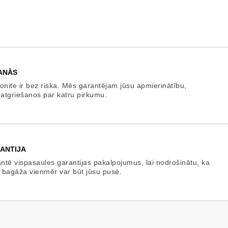
ANĀS
onite ir bez riska. Mēs garantējam jūsu apmierinātību,
 atgriešanos par katru pirkumu.
ANTIJA
tē vispasaules garantijas pakalpojumus, lai nodrošinātu, ka
 bagāža vienmēr var būt jūsu pusē.