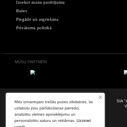
Izsekot manu pasūtījumu
Rules
Piegāde un atgriešana
Privātuma politikā
MŪSU PARTNERI
SIA "
Mēs izmantojam trešās puses sīkdatnes, lai
V
uzlabotu jūsu pārlūkošanas pieredzi,
analizētu vietnes apmeklējumu un
personalizētu saturu un reklāmas.
Uzziniet
vairāk.