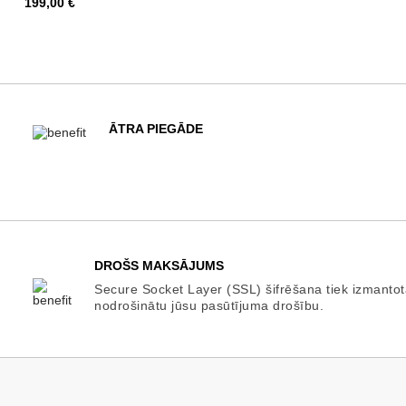
Cena
199,00 €
ĀTRA PIEGĀDE
DROŠS MAKSĀJUMS
Secure Socket Layer (SSL) šifrēšana tiek izmantot
nodrošinātu jūsu pasūtījuma drošību.