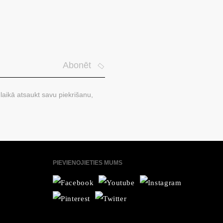
Abonēt
laikā atsaukt savu piekrišanu,
PIEVIENOJIETIES MUMS