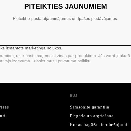
PITEIKTIES JAUNUMIEM
Pieteikt e-pasta atjauninājumus un īpašos piedāvājumus.
tiks izmantots mārketinga nolūkos.
unumiem, uz e-pastu saņemsiet ziņas par produktiem. Jūs varat jebkurā 
tīvajā izdevumā. Izlasiet mūsu privātuma politiku.
BUJ
reses
Samsonite garantija
tri
Piegāde un atgriešana
Rokas bagāžas ierobežojumi