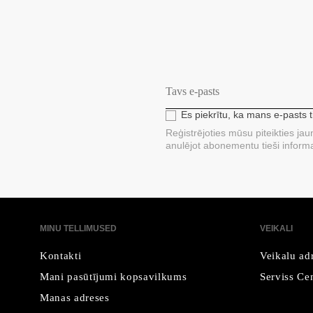
Es piekrītu, ka mans e-pasts 
Reģistrējoties mūsu piteikties ja
anulējot abonementu tieši informa
MINU TELLIMUSED
VEIKALI
Kontakti
Veikalu ad
Mani pasūtījumi kopsavilkums
Serviss Cen
Manas adreses