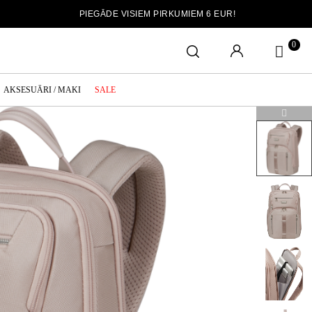
PIEGĀDE VISIEM PIRKUMIEM 6 EUR!
0
AKSESUĀRI / MAKI
SALE