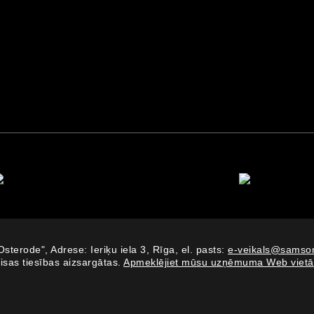
Osterode", Adrese: Ieriķu iela 3, Rīga, el. pasts:
e-veikals@samson
isas tiesības aizsargātas.
Apmeklējiet mūsu uzņēmuma Web vietā