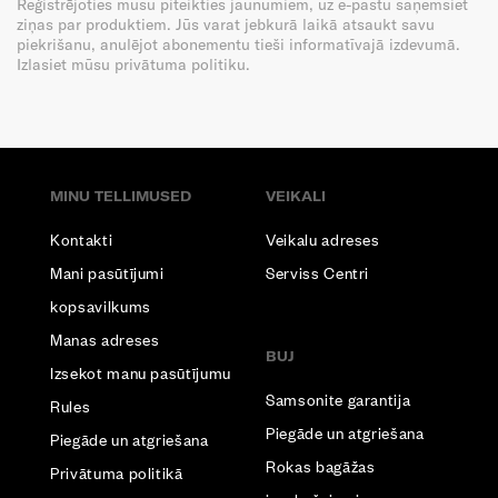
Reģistrējoties mūsu piteikties jaunumiem, uz e-pastu saņemsiet
ziņas par produktiem. Jūs varat jebkurā laikā atsaukt savu
piekrišanu, anulējot abonementu tieši informatīvajā izdevumā.
Izlasiet mūsu privātuma politiku.
MINU TELLIMUSED
VEIKALI
Kontakti
Veikalu adreses
Mani pasūtījumi
Serviss Centri
kopsavilkums
Manas adreses
BUJ
Izsekot manu pasūtījumu
Samsonite garantija
Rules
Piegāde un atgriešana
Piegāde un atgriešana
Rokas bagāžas
Privātuma politikā