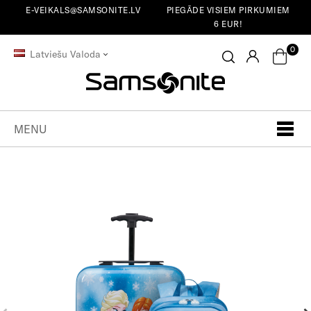
E-VEIKALS@SAMSONITE.LV
PIEGĀDE VISIEM PIRKUMIEM
6 EUR!
0
Latviešu Valoda
MENU