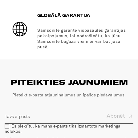
GLOBĀLĀ GARANTIJA
Samsonite garantē vispasaules garantijas
pakalpojumus, lai nodrošinātu, ka jūsu
Samsonite bagāža vienmēr var būt jūsu
pusē.
PITEIKTIES JAUNUMIEM
Pieteikt e-pasta atjauninājumus un īpašos piedāvājumus.
Abonēt
Es piekrītu, ka mans e-pasts tiks izmantots mārketinga
nolūkos.