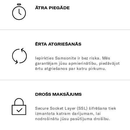
ĀTRA PIEGĀDE
ĒRTA ATGRIEŠANĀS
Iepirkties Samsonite ir bez riska. Mēs
garantējam jūsu apmierinātību, piedāvājot
ērtu atgriešanos par katru pirkumu.
DROŠS MAKSĀJUMS
Secure Socket Layer (SSL) šifrēšana tiek
izmantota katram darījumam, lai
nodrošinātu jūsu pasūtījuma drošību.