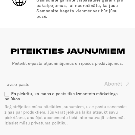
Samsonite garantē vispasaules garantijas
pakalpojumus, lai nodrošinātu, ka jūsu
Samsonite bagāža vienmēr var būt jūsu
pusē.
PITEIKTIES JAUNUMIEM
Pieteikt e-pasta atjauninājumus un īpašos piedāvājumus.
Abonēt
Es piekrītu, ka mans e-pasts tiks izmantots mārketinga
nolūkos.
Reģistrējoties mūsu piteikties jaunumiem, uz e-pastu saņemsiet
ziņas par produktiem. Jūs varat jebkurā laikā atsaukt savu
piekrišanu, anulējot abonementu tieši informatīvajā izdevumā.
Izlasiet mūsu privātuma politiku.