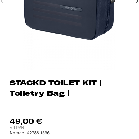
STACKD TOILET KIT |
Toiletry Bag |
49,00 €
AR PVN
Norāde
142788-1596