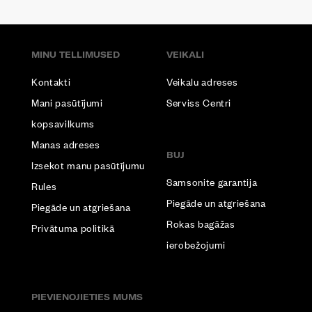
MINU TELLIMUSED
VEIKALI
Kontakti
Veikalu adreses
Mani pasūtījumi
Serviss Centri
kopsavilkums
Manas adreses
BUJ
Izsekot manu pasūtījumu
Samsonite garantija
Rules
Piegāde un atgriešana
Piegāde un atgriešana
Rokas bagāžas
Privātuma politikā
ierobežojumi
PIEVIENOJIETIES MUMS