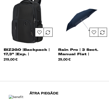
BIZ2GO |Backpack |
Rain Pro | 3 Sect.
17,3" |Exp. |
Manual Flat |
Overnight
Cena
Cena
219,00 €
29,00 €
ĀTRA PIEGĀDE