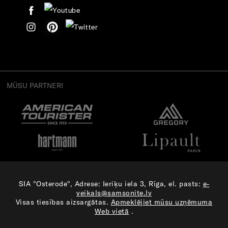
MŪSU PARTNERI
SIA "Osterode", Adrese: Ieriķu iela 3, Rīga, el. pasts:
e-
veikals@samsonite.lv
Visas tiesības aizsargātas.
Apmeklējiet mūsu uzņēmuma
Web vietā
.