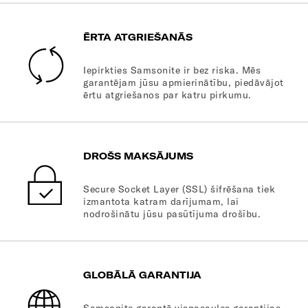
ĒRTA ATGRIEŠANĀS
Iepirkties Samsonite ir bez riska. Mēs
garantējam jūsu apmierinātību, piedāvājot
ērtu atgriešanos par katru pirkumu.
DROŠS MAKSĀJUMS
Secure Socket Layer (SSL) šifrēšana tiek
izmantota katram darījumam, lai
nodrošinātu jūsu pasūtījuma drošību.
GLOBĀLĀ GARANTIJA