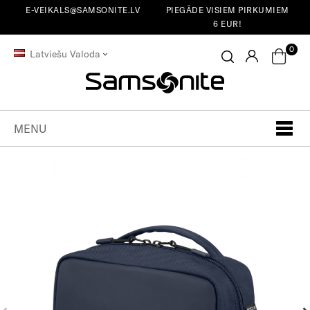
E-VEIKALS@SAMSONITE.LV
PIEGĀDE VISIEM PIRKUMIEM
6 EUR!
0
Latviešu Valoda
MENU