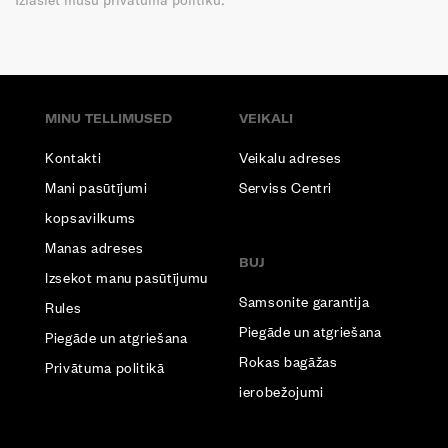
Izlasiet mūsu privātuma politiku.
MINU TELLIMUSED
VEIKALI
Kontakti
Veikalu adreses
Mani pasūtījumi
Serviss Centri
kopsavilkums
Manas adreses
BUJ
Izsekot manu pasūtījumu
Samsonite garantija
Rules
Piegāde un atgriešana
Piegāde un atgriešana
Rokas bagāžas
Privātuma politikā
ierobežojumi