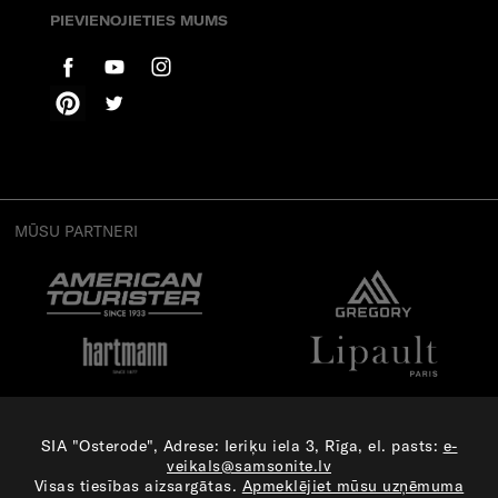
PIEVIENOJIETIES MUMS
MŪSU PARTNERI
SIA "Osterode", Adrese: Ieriķu iela 3, Rīga, el. pasts:
e-
veikals@samsonite.lv
Visas tiesības aizsargātas.
Apmeklējiet mūsu uzņēmuma