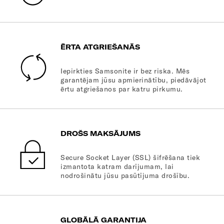
ĒRTA ATGRIEŠANĀS
Iepirkties Samsonite ir bez riska. Mēs
garantējam jūsu apmierinātību, piedāvājot
ērtu atgriešanos par katru pirkumu.
DROŠS MAKSĀJUMS
Secure Socket Layer (SSL) šifrēšana tiek
izmantota katram darījumam, lai
nodrošinātu jūsu pasūtījuma drošību.
GLOBĀLĀ GARANTIJA