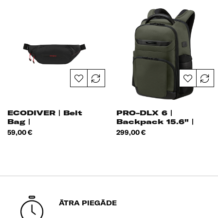
ECODIVER | Belt
PRO-DLX 6 |
Bag |
Backpack 15.6" |
Cena
Cena
59,00 €
299,00 €
ĀTRA PIEGĀDE