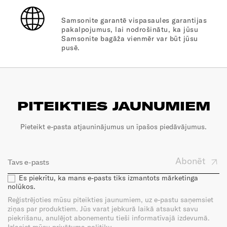
Samsonite garantē vispasaules garantijas
pakalpojumus, lai nodrošinātu, ka jūsu
Samsonite bagāža vienmēr var būt jūsu
pusē.
PITEIKTIES JAUNUMIEM
Pieteikt e-pasta atjauninājumus un īpašos piedāvājumus.
Abonēt
Es piekrītu, ka mans e-pasts tiks izmantots mārketinga
nolūkos.
Reģistrējoties mūsu piteikties jaunumiem, uz e-pastu saņemsiet
ziņas par produktiem. Jūs varat jebkurā laikā atsaukt savu
piekrišanu, anulējot abonementu tieši informatīvajā izdevumā.