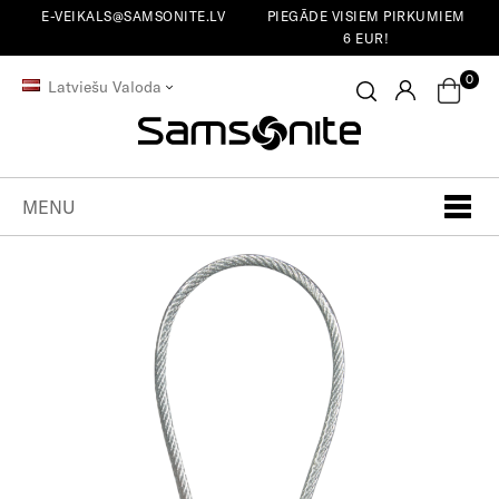
E-VEIKALS@SAMSONITE.LV
PIEGĀDE VISIEM PIRKUMIEM
6 EUR!
0
Latviešu Valoda
MENU