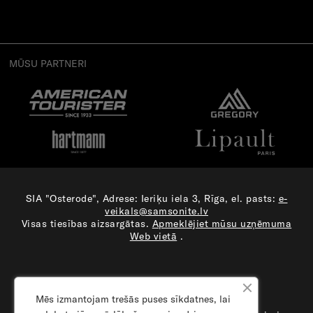
MŪSU PARTNERI
SIA "Osterode", Adrese: Ieriķu iela 3, Rīga, el. pasts:
e-
veikals@samsonite.lv
Visas tiesības aizsargātas.
Apmeklējiet mūsu uzņēmuma
Web vietā
.
Mēs izmantojam trešās puses sīkdatnes, lai