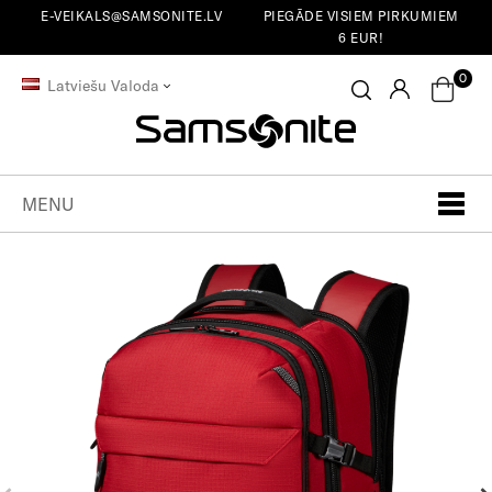
E-VEIKALS@SAMSONITE.LV
PIEGĀDE VISIEM PIRKUMIEM
6 EUR!
0
Latviešu Valoda
MENU