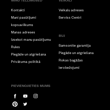
MINU TELLIMUSED
VEIKALI
Kontakti
Veikalu adreses
Mani pasūtījumi
Serviss Centri
kopsavilkums
Manas adreses
BUJ
Izsekot manu pasūtījumu
Samsonite garantija
Rules
Piegāde un atgriešana
Piegāde un atgriešana
Rokas bagāžas
Privātuma politikā
ierobežojumi
PIEVIENOJIETIES MUMS