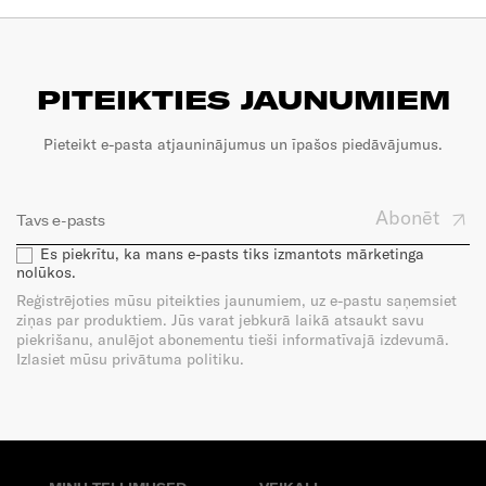
PITEIKTIES JAUNUMIEM
Pieteikt e-pasta atjauninājumus un īpašos piedāvājumus.
Abonēt
Es piekrītu, ka mans e-pasts tiks izmantots mārketinga
nolūkos.
Reģistrējoties mūsu piteikties jaunumiem, uz e-pastu saņemsiet
ziņas par produktiem. Jūs varat jebkurā laikā atsaukt savu
piekrišanu, anulējot abonementu tieši informatīvajā izdevumā.
Izlasiet mūsu privātuma politiku.