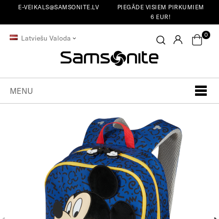
E-VEIKALS@SAMSONITE.LV
PIEGĀDE VISIEM PIRKUMIEM
6 EUR!
0
Latviešu Valoda
MENU