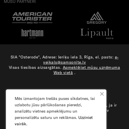
MŪSU PARTNERI
SIA "Osterode", Adrese: Ieriķu iela 3, Rīga, el. pasts:
e-
veikals@samsonite.lv
Visas tiesības aizsargātas.
Apmeklējiet mūsu uzņēmuma
Web vietā
.
Mēs izmantojam trešās puses sīkdatnes, lai
uzlabotu jūsu pārlūkošanas pieredzi,
Samsonite meklē vairumtirzdniecības partnerus, ja ir
interese raksti mums e-veikals@samsonite.lv
analizētu vietnes apmeklējumu un
personalizētu saturu un reklāmas.
Uzziniet
vairāk.