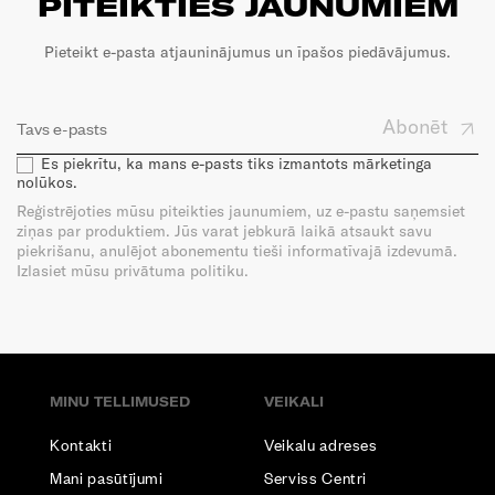
PITEIKTIES JAUNUMIEM
Pieteikt e-pasta atjauninājumus un īpašos piedāvājumus.
Abonēt
Es piekrītu, ka mans e-pasts tiks izmantots mārketinga
nolūkos.
Reģistrējoties mūsu piteikties jaunumiem, uz e-pastu saņemsiet
ziņas par produktiem. Jūs varat jebkurā laikā atsaukt savu
piekrišanu, anulējot abonementu tieši informatīvajā izdevumā.
Izlasiet mūsu privātuma politiku.
MINU TELLIMUSED
VEIKALI
Kontakti
Veikalu adreses
Mani pasūtījumi
Serviss Centri