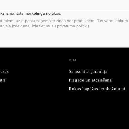
tiks izmantots mārketinga nolūkos.
unumiem, uz e-pastu saņemsiet ziņas par produktiem. Jūs varat jebkurā 
tīvajā izdevumā. Izlasiet mūsu privātuma politiku.
BUJ
reses
Samsonite garantija
tri
Piegāde un atgriešana
Rokas bagāžas ierobežojumi