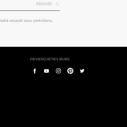
Abonēt
laikā atsaukt savu piekrišanu,
PIEVIENOJIETIES MUMS