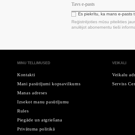
Es piekrītu, ka mans e-pasts 
Reģistrējoties mūsu piteikties ja
anulējot abonementu tieši informa
MINU TELLIMUSED
VEIKALI
Kontakti
Veikalu ad
Mani pasūtījumi kopsavilkums
Serviss Cen
Manas adreses
Izsekot manu pasūtījumu
Rules
Piegāde un atgriešana
Privātuma politikā