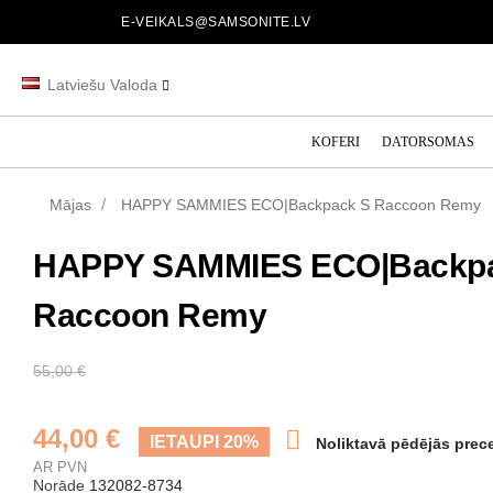
E-VEIKALS@SAMSONITE.LV
Latviešu Valoda
KOFERI
DATORSOMAS
Mājas
HAPPY SAMMIES ECO|Backpack S Raccoon Remy
HAPPY SAMMIES ECO|Backp
Raccoon Remy
55,00 €
44,00 €

IETAUPI 20%
Noliktavā pēdējās prec
AR PVN
Norāde
132082-8734