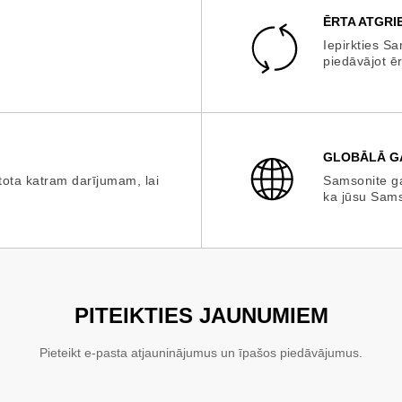
ĒRTA ATGRI
Iepirkties S
piedāvājot ē
GLOBĀLĀ G
tota katram darījumam, lai
Samsonite ga
ka jūsu Sams
PITEIKTIES JAUNUMIEM
Pieteikt e-pasta atjauninājumus un īpašos piedāvājumus.