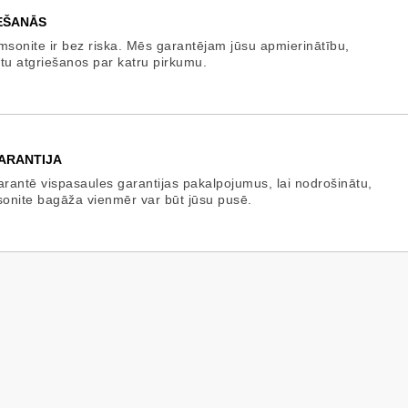
EŠANĀS
amsonite ir bez riska. Mēs garantējam jūsu apmierinātību,
rtu atgriešanos par katru pirkumu.
ARANTIJA
rantē vispasaules garantijas pakalpojumus, lai nodrošinātu,
onite bagāža vienmēr var būt jūsu pusē.