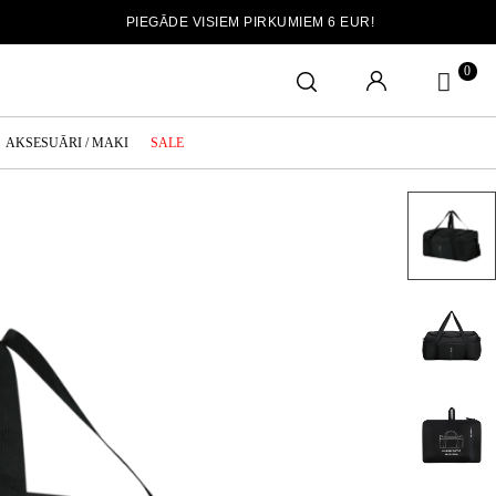
PIEGĀDE VISIEM PIRKUMIEM 6 EUR!
0
AKSESUĀRI / MAKI
SALE