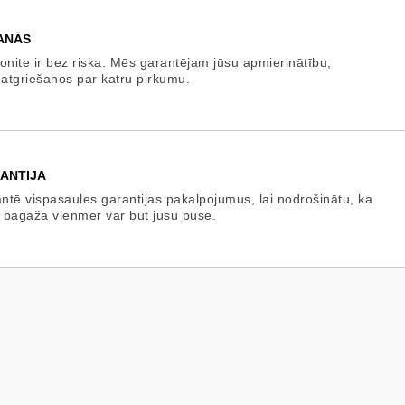
ANĀS
onite ir bez riska. Mēs garantējam jūsu apmierinātību,
 atgriešanos par katru pirkumu.
ANTIJA
tē vispasaules garantijas pakalpojumus, lai nodrošinātu, ka
 bagāža vienmēr var būt jūsu pusē.