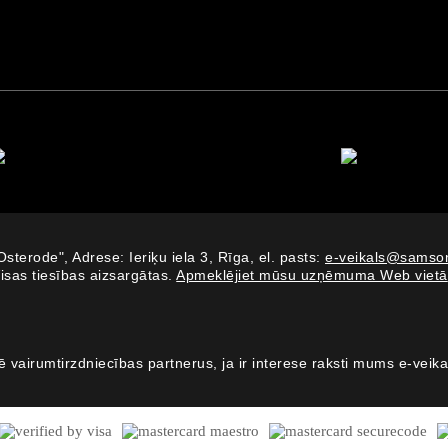
Osterode", Adrese: Ieriķu iela 3, Rīga, el. pasts:
e-veikals@samson
isas tiesības aizsargātas.
Apmeklējiet mūsu uzņēmuma Web vietā
 vairumtirzdniecības partnerus, ja ir interese raksti mums e-veik