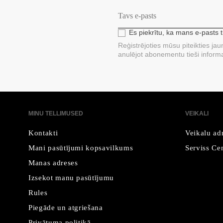
Es piekrītu, ka mans e-pasts 
Reģistrējoties mūsu piteikties ja
anulējot abonementu tieši informa
MINU TELLIMUSED
VEIKALI
Kontakti
Veikalu ad
Mani pasūtījumi kopsavilkums
Serviss Cen
Manas adreses
Izsekot manu pasūtījumu
Rules
Piegāde un atgriešana
Privātuma politikā