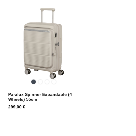
Melna
Midnight
Olive
Stone
Blue
Grey
Paralux Spinner Expandable (4
Wheels) 55cm
Cena
299,00 €