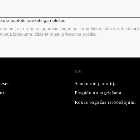
tiks izmantots mārketinga nolūkos.
unumiem, uz e-pastu saņemsiet ziņas par produktiem. Jūs varat jebkurā 
tīvajā izdevumā. Izlasiet mūsu privātuma politiku.
BUJ
reses
Samsonite garantija
tri
Piegāde un atgriešana
Rokas bagāžas ierobežojumi