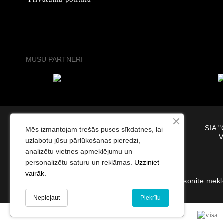
MŪSU PARTNERI
SIA "
Mēs izmantojam trešās puses sīkdatnes, lai
V
uzlabotu jūsu pārlūkošanas pieredzi,
analizētu vietnes apmeklējumu un
personalizētu saturu un reklāmas.
Uzziniet
vairāk.
Samsonite meklē
Nepieļaut
Piekrītu