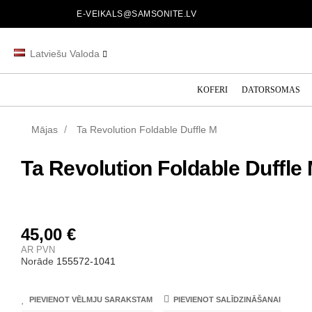
E-VEIKALS@SAMSONITE.LV
Latviešu Valoda
KOFERI
DATORSOMAS
Mājas
Ta Revolution Foldable Duffle M
Ta Revolution Foldable Duffle
45,00 €
AR PVN
Norāde
155572-1041
PIEVIENOT VĒLMJU SARAKSTAM
PIEVIENOT SALĪDZINĀŠANAI