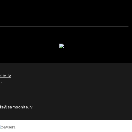
ite.lv
.
als@samsonite.lv