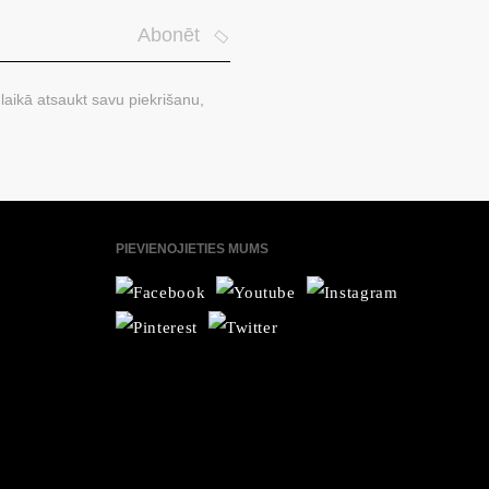
Abonēt
laikā atsaukt savu piekrišanu,
PIEVIENOJIETIES MUMS