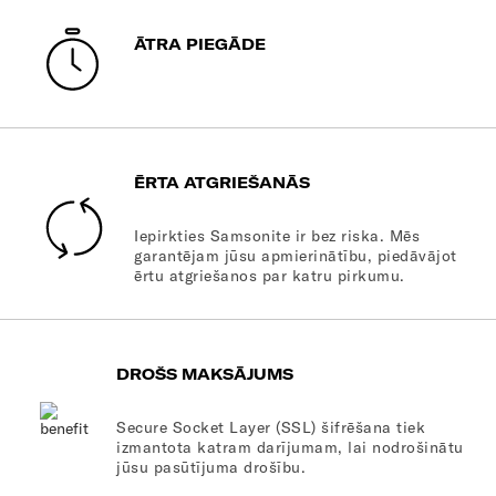
ĀTRA PIEGĀDE
ĒRTA ATGRIEŠANĀS
Iepirkties Samsonite ir bez riska. Mēs
garantējam jūsu apmierinātību, piedāvājot
ērtu atgriešanos par katru pirkumu.
DROŠS MAKSĀJUMS
Secure Socket Layer (SSL) šifrēšana tiek
izmantota katram darījumam, lai nodrošinātu
jūsu pasūtījuma drošību.