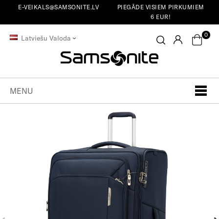
E-VEIKALS@SAMSONITE.LV
PIEGĀDE VISIEM PIRKUMIEM
6 EUR!
0
Latviešu Valoda
MENU