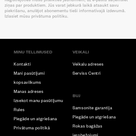
ziņas par produktiem. Jūs varat jebkurā laikā atsaukt savu
piekrišanu, anulējot abonementu tieši informatīvajā izdevumā.
Izlasiet mūsu privātuma politiku.
MINU TELLIMUSED
VEIKALI
Kontakti
Veikalu adreses
Mani pasūtījumi
Serviss Centri
kopsavilkums
Manas adreses
BUJ
Izsekot manu pasūtījumu
Samsonite garantija
Rules
Piegāde un atgriešana
Piegāde un atgriešana
Rokas bagāžas
Privātuma politikā
ierobežojumi