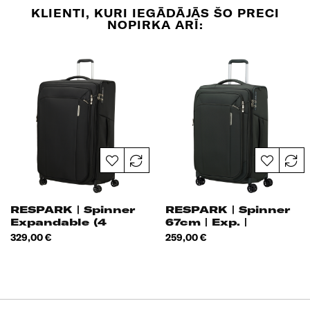
KLIENTI, KURI IEGĀDĀJĀS ŠO PRECI
NOPIRKA ARĪ:
RESPARK | Spinner
RESPARK | Spinner
Expandable (4
67cm | Exp. |
Wheels) 82cm |
Cena
Cena
329,00 €
259,00 €