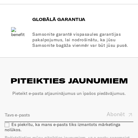
GLOBĀLĀ GARANTIJA
Samsonite garantē vispasaules garantijas
pakalpojumus, lai nodrošinātu, ka jūsu
Samsonite bagāža vienmēr var būt jūsu pusē.
PITEIKTIES JAUNUMIEM
Pieteikt e-pasta atjauninājumus un īpašos piedāvājumus.
Abonēt
Es piekrītu, ka mans e-pasts tiks izmantots mārketinga
nolūkos.
Reģistrējoties mūsu piteikties jaunumiem, uz e-pastu saņemsiet