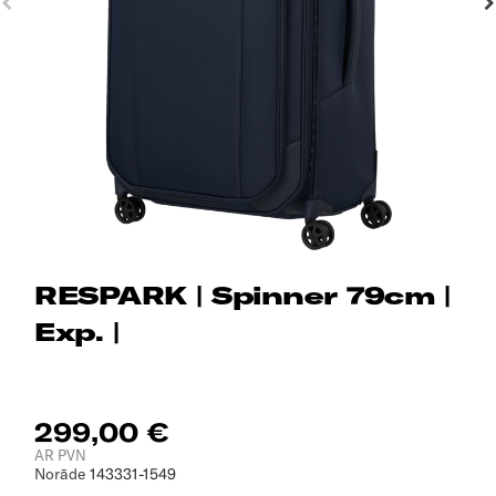
RESPARK | Spinner 79cm |
Exp. |
299,00 €
AR PVN
Norāde
143331-1549