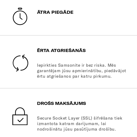
ĀTRA PIEGĀDE
ĒRTA ATGRIEŠANĀS
Iepirkties Samsonite ir bez riska. Mēs
garantējam jūsu apmierinātību, piedāvājot
ērtu atgriešanos par katru pirkumu.
DROŠS MAKSĀJUMS
Secure Socket Layer (SSL) šifrēšana tiek
izmantota katram darījumam, lai
nodrošinātu jūsu pasūtījuma drošību.