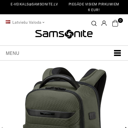
E-VEIKALS@SAMSONITE.LV
PIEGĀDE VISIEM PIRKUMIEM
6 EUR!
0
Latviešu Valoda
MENU