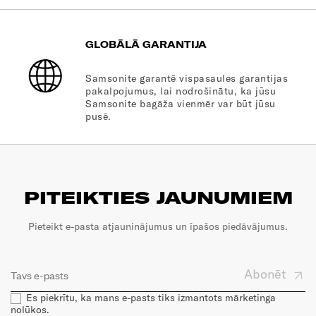
GLOBĀLĀ GARANTIJA
Samsonite garantē vispasaules garantijas
pakalpojumus, lai nodrošinātu, ka jūsu
Samsonite bagāža vienmēr var būt jūsu
pusē.
PITEIKTIES JAUNUMIEM
Pieteikt e-pasta atjauninājumus un īpašos piedāvājumus.
Abonēt
Es piekrītu, ka mans e-pasts tiks izmantots mārketinga
nolūkos.