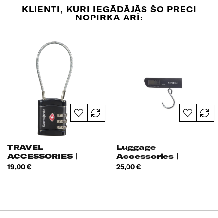
KLIENTI, KURI IEGĀDĀJĀS ŠO PRECI
NOPIRKA ARĪ:
TRAVEL
Luggage
ACCESSORIES |
Accessories |
Cablelock 3Dial
Digital Luggage
Cena
Cena
19,00 €
25,00 €
TSA |
Scale