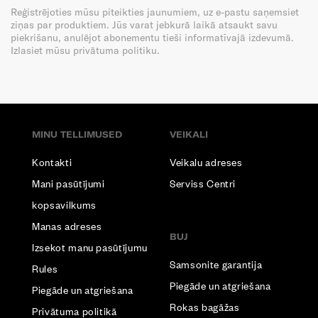
Reģistrējoties mūsu piteikties jaunumiem, uz e-pastu saņemsiet
ziņas par produktiem. Jūs varat jebkurā laikā atsaukt savu
piekrišanu, anulējot abonementu tieši informatīvajā izdevumā.
Izlasiet mūsu privātuma politiku.
MINU TELLIMUSED
VEIKALI
Kontakti
Veikalu adreses
Mani pasūtījumi
Serviss Centri
kopsavilkums
Manas adreses
BUJ
Izsekot manu pasūtījumu
Samsonite garantija
Rules
Piegāde un atgriešana
Piegāde un atgriešana
Rokas bagāžas
Privātuma politikā