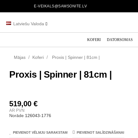
E-VEIKALS@SAMSONITE.LV
Latviešu Valoda
KOFERI
DATORSOMAS
Mājas
Koferi
Proxis | Spinner | 81cm |
Proxis | Spinner | 81cm |
519,00 €
AR PVN
Norāde
126043-1776
PIEVIENOT VĒLMJU SARAKSTAM
PIEVIENOT SALĪDZINĀŠANAI