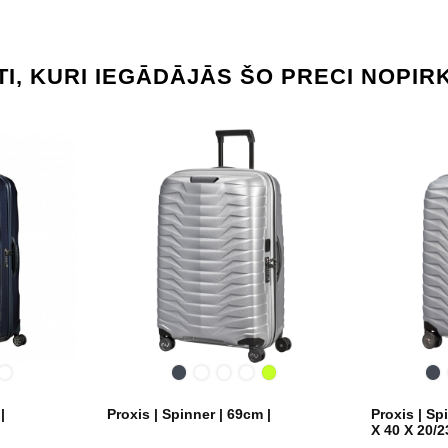
TI, KURI IEGĀDĀJĀS ŠO PRECI NOPIRK
dnight
Metallic
Melna
Silver
Honey
Matt
Lime
Me
ue
Green
gold
Climbing
Ivy
|
Proxis | Spinner | 69cm |
Proxis | Sp
X 40 X 20/2