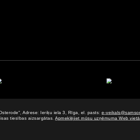
Osterode", Adrese: Ieriķu iela 3, Rīga, el. pasts:
e-veikals@samson
isas tiesības aizsargātas.
Apmeklējiet mūsu uzņēmuma Web vietā