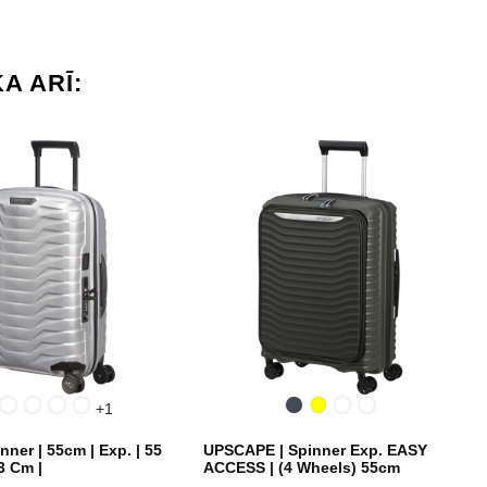
A ARĪ:
lna
Silver
Petrol
Honey
Matt
Melna
Yellow
Blue
Climbing
+1
Blue
gold
Climbing
Nights
Ivy
Ivy
inner | 55cm | Exp. | 55
UPSCAPE | Spinner Exp. EASY
3 Cm |
ACCESS | (4 Wheels) 55cm