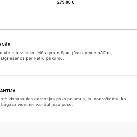
Cena
279,00 €
ANĀS
onite ir bez riska. Mēs garantējam jūsu apmierinātību,
 atgriešanos par katru pirkumu.
ANTIJA
tē vispasaules garantijas pakalpojumus, lai nodrošinātu, ka
 bagāža vienmēr var būt jūsu pusē.