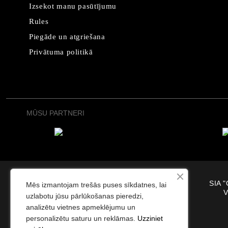
Izsekot manu pasūtījumu
Rules
Piegāde un atgriešana
Privātuma politikā
MŪSU PARTNERI
SIA "
Mēs izmantojam trešās puses sīkdatnes, lai
V
uzlabotu jūsu pārlūkošanas pieredzi,
analizētu vietnes apmeklējumu un
personalizētu saturu un reklāmas.
Uzziniet