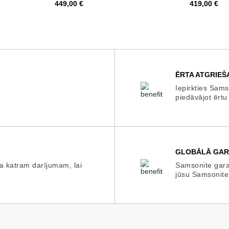
Cena
Cena
449,00 €
419,00 €
ĒRTA ATGRIEŠ
Iepirkties Sams
piedāvājot ērtu
GLOBĀLĀ GAR
a katram darījumam, lai
Samsonite garan
jūsu Samsonite