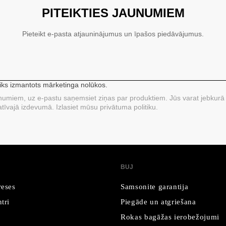
PITEIKTIES JAUNUMIEM
Pieteikt e-pasta atjauninājumus un īpašos piedāvājumus.
tiks izmantots mārketinga nolūkos.
unumiem, uz e-pastu saņemsiet ziņas par produktiem. Jūs varat jebkurā 
tīvajā izdevumā. Izlasiet mūsu privātuma politiku.
BUJ
reses
Samsonite garantija
tri
Piegāde un atgriešana
Rokas bagāžas ierobežojumi