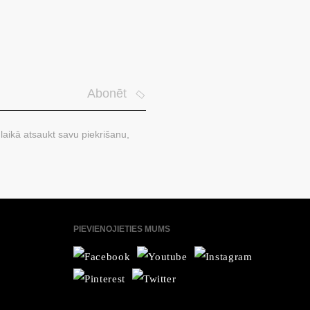
Abonēt
laikā atsaukt savu piekrišanu,
PIEVIENOJIETIES MUMS