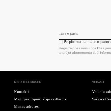
Es piekrītu, ka mans e-pasts 
Reģistrējoties mūsu piteikties ja
anulējot abonementu tieši informa
MINU TELLIMUSED
VEIKALI
Kontakti
Veikalu ad
Mani pasūtījumi kopsavilkums
Serviss Cen
Manas adreses