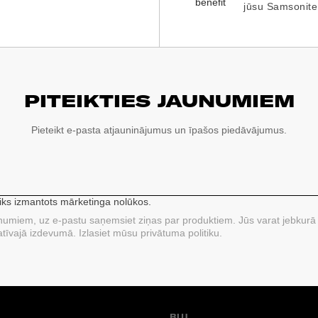
jūsu Samsonite
PITEIKTIES JAUNUMIEM
Pieteikt e-pasta atjauninājumus un īpašos piedāvājumus.
tiks izmantots mārketinga nolūkos.
unumiem, uz e-pastu saņemsiet ziņas par produktiem. Jūs varat jebkurā 
tīvajā izdevumā. Izlasiet mūsu privātuma politiku.
BUJ