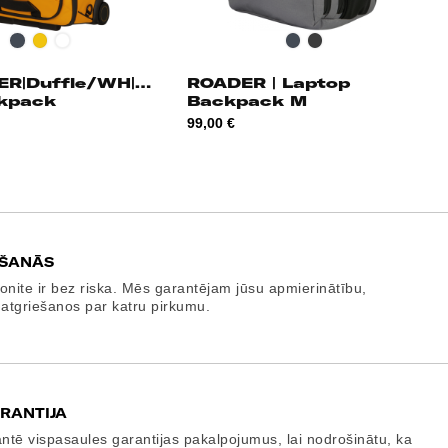
Melna
Dzeltena
Blue
Melna
Grey
Nights
ER|Duffle/WH|55
ROADER | Laptop
kpack
Backpack M
Cena
99,00 €
EŠANĀS
onite ir bez riska. Mēs garantējam jūsu apmierinātību,
 atgriešanos par katru pirkumu.
RANTIJA
tē vispasaules garantijas pakalpojumus, lai nodrošinātu, ka