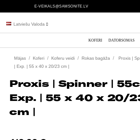
E-VEIKALS@SAMSONITE.LV
Latviešu Valoda
KOFERI
DATORSOMAS
Mājas
Koferi
Koferu veidi
Rokas bagāža
Proxis | S
| Exp. | 55 x 40 x 20/23 cm |
Proxis | Spinner | 55c
Exp. | 55 x 40 x 20/2
cm |