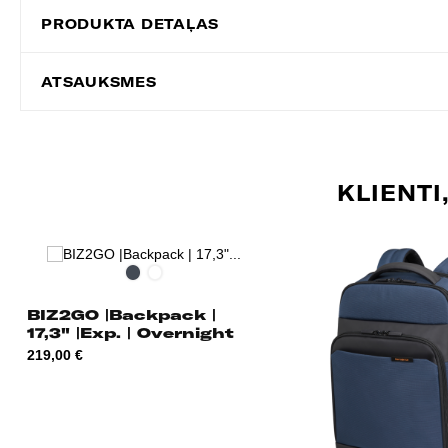
PRODUKTA DETAĻAS
ATSAUKSMES
KLIENTI
Melna
Deep
blue
BIZ2GO |Backpack |
17,3" |Exp. | Overnight
Cena
219,00 €