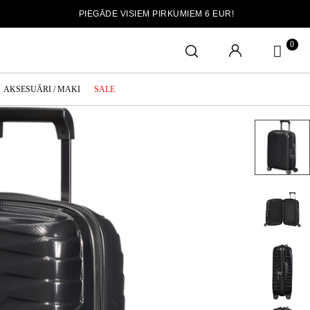
PIEGĀDE VISIEM PIRKUMIEM 6 EUR!
0
AKSESUĀRI / MAKI
SALE