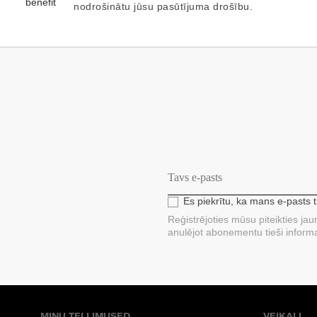
nodrošinātu jūsu pasūtījuma drošību.
Es piekrītu, ka mans e-pasts 
Reģistrējoties mūsu piteikties ja
anulējot abonementu tieši informa
MINU TELLIMUSED
VEIKALI