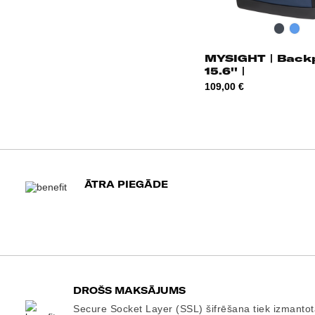
Melna
Zila
MYSIGHT | Back
15.6'' |
Cena
109,00 €
ĀTRA PIEGĀDE
DROŠS MAKSĀJUMS
Secure Socket Layer (SSL) šifrēšana tiek izmantot