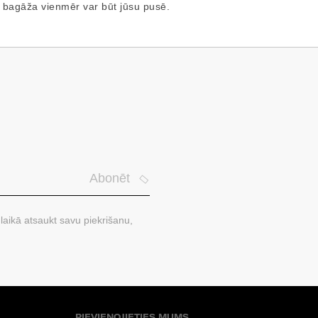
 bagāža vienmēr var būt jūsu pusē.
Abonēt
laikā atsaukt savu piekrišanu,
PIEVIENOJIETIES MUMS