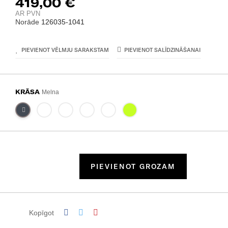
419,00 €
AR PVN
Norāde
126035-1041
PIEVIENOT VĒLMJU SARAKSTAM
PIEVIENOT SALĪDZINĀŠANAI
KRĀSA
Melna
PIEVIENOT GROZAM
Kopīgot