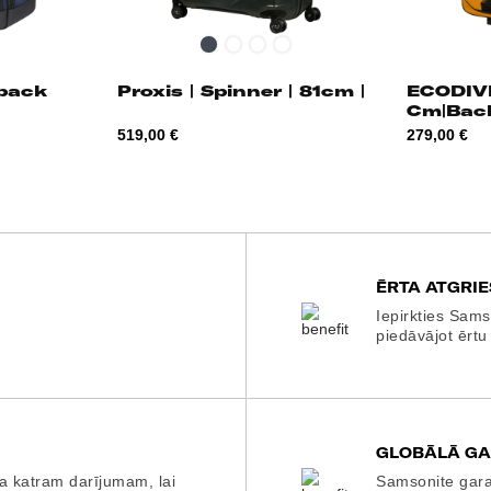
Melna
Silver
Honey
Matt
gold
Climbing
Ivy
pack
Proxis | Spinner | 81cm |
ECODIV
Cm|Bac
Cena
Cena
519,00 €
279,00 €
ĒRTA ATGRI
Iepirkties Sams
piedāvājot ērtu
GLOBĀLĀ GA
a katram darījumam, lai
Samsonite garan