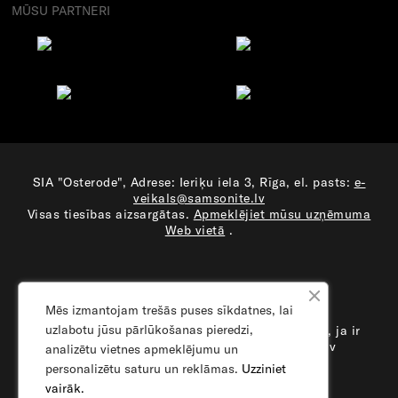
MŪSU PARTNERI
SIA "Osterode", Adrese: Ieriķu iela 3, Rīga, el. pasts:
e-
veikals@samsonite.lv
Visas tiesības aizsargātas.
Apmeklējiet mūsu uzņēmuma
Web vietā
.
Mēs izmantojam trešās puses sīkdatnes, lai
uzlabotu jūsu pārlūkošanas pieredzi,
Samsonite meklē vairumtirzdniecības partnerus, ja ir
interese raksti mums e-veikals@samsonite.lv
analizētu vietnes apmeklējumu un
personalizētu saturu un reklāmas.
Uzziniet
vairāk.