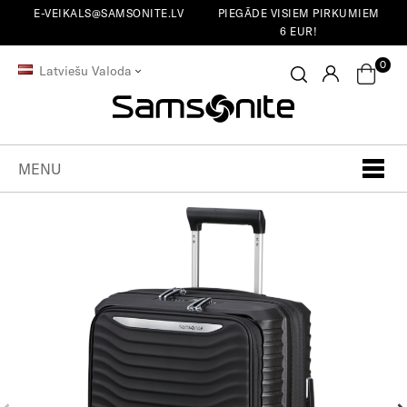
E-VEIKALS@SAMSONITE.LV
PIEGĀDE VISIEM PIRKUMIEM
6 EUR!
0
Latviešu Valoda
MENU