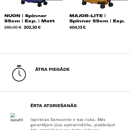
NUON | Spinner
MAJOR-LITE |
55cm | Exp. | Matt
Spinner 55cm | Exp.
Nautical Blue
|
Standarta
Cena
Cena
289,00 €
202,30 €
404,13 €
cena
ĀTRA PIEGĀDE
ĒRTA ATGRIEŠANĀS
Iepirkties Samsonite ir bez riska. Mēs
garantējam jūsu apmierinātību, piedāvājot