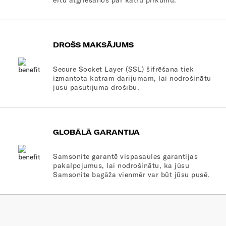
ērtu atgriešanos par katru pirkumu.
DROŠS MAKSĀJUMS
Secure Socket Layer (SSL) šifrēšana tiek
izmantota katram darījumam, lai nodrošinātu
jūsu pasūtījuma drošību.
GLOBĀLĀ GARANTIJA
Samsonite garantē vispasaules garantijas
pakalpojumus, lai nodrošinātu, ka jūsu
Samsonite bagāža vienmēr var būt jūsu pusē.