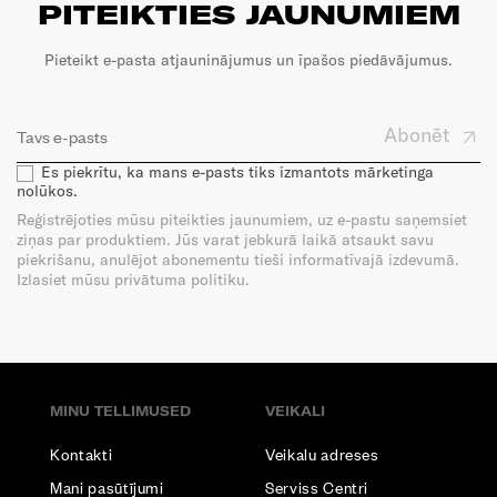
PITEIKTIES JAUNUMIEM
Pieteikt e-pasta atjauninājumus un īpašos piedāvājumus.
Abonēt
Es piekrītu, ka mans e-pasts tiks izmantots mārketinga
nolūkos.
Reģistrējoties mūsu piteikties jaunumiem, uz e-pastu saņemsiet
ziņas par produktiem. Jūs varat jebkurā laikā atsaukt savu
piekrišanu, anulējot abonementu tieši informatīvajā izdevumā.
Izlasiet mūsu privātuma politiku.
MINU TELLIMUSED
VEIKALI
Kontakti
Veikalu adreses
Mani pasūtījumi
Serviss Centri