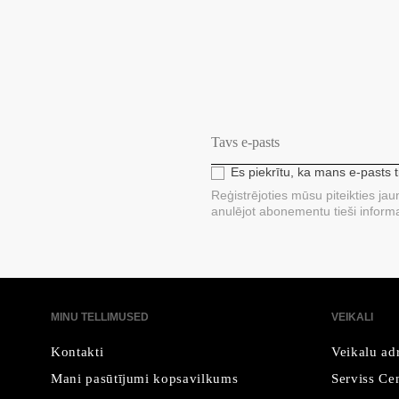
Es piekrītu, ka mans e-pasts 
Reģistrējoties mūsu piteikties ja
anulējot abonementu tieši informa
MINU TELLIMUSED
VEIKALI
Kontakti
Veikalu ad
Mani pasūtījumi kopsavilkums
Serviss Cen