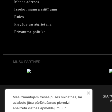
Manas adreses
Izsekot manu pasūtījumu
Rules
Piegāde un atgriešana
Privātuma politikā
MŪSU PARTNERI
SIA "
Mēs izmantojam trešās puses sīkdatnes, lai
V
uzlabotu jūsu pārlūkošanas pieredzi,
analizētu vietnes apmeklējumu un