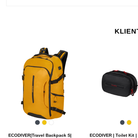
KLIEN
Melna
Dzeltena
Blue
Melna
Dzel
Nights
ECODIVER|Travel Backpack S|
ECODIVER | Toilet Kit |