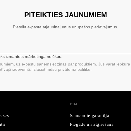
PITEIKTIES JAUNUMIEM
Pieteikt e-pasta atjauninājumus un īpašos piedāvājumus.
tiks izmantots mārketinga nolūkos.
unumiem, uz e-pastu saņemsiet ziņas par produktiem. Jūs varat jebkurā 
tīvajā izdevumā. Izlasiet mūsu privātuma politiku.
BUJ
reses
Samsonite garantija
tri
Piegāde un atgriešana