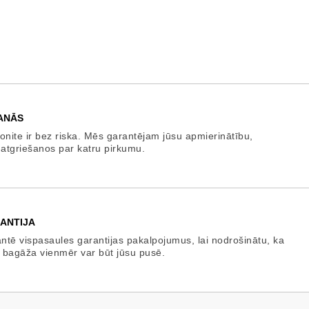
ANĀS
onite ir bez riska. Mēs garantējam jūsu apmierinātību,
 atgriešanos par katru pirkumu.
ANTIJA
tē vispasaules garantijas pakalpojumus, lai nodrošinātu, ka
 bagāža vienmēr var būt jūsu pusē.