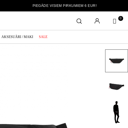
PIEGĀDE VISIEM PIRKUMIEM 6 EUR!
0
AKSESUĀRI / MAKI
SALE