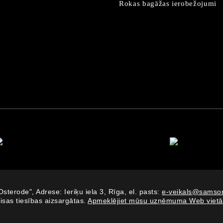
Rokas bagāžas ierobežojumi
Osterode", Adrese: Ieriķu iela 3, Rīga, el. pasts:
e-veikals@samson
isas tiesības aizsargātas.
Apmeklējiet mūsu uzņēmuma Web vietā