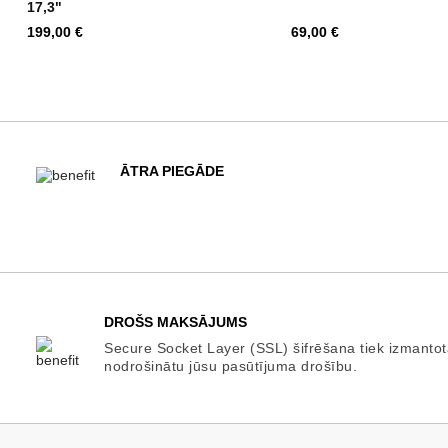
17,3"
Cena
Cena
199,00 €
69,00 €
ĀTRA PIEGĀDE
DROŠS MAKSĀJUMS
Secure Socket Layer (SSL) šifrēšana tiek izmantot
nodrošinātu jūsu pasūtījuma drošību.