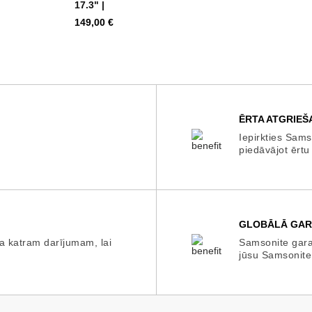
17.3" |
Cena
149,00 €
ĒRTA ATGRIEŠ
Iepirkties Sams
piedāvājot ērtu
GLOBĀLĀ GAR
a katram darījumam, lai
Samsonite garan
jūsu Samsonite