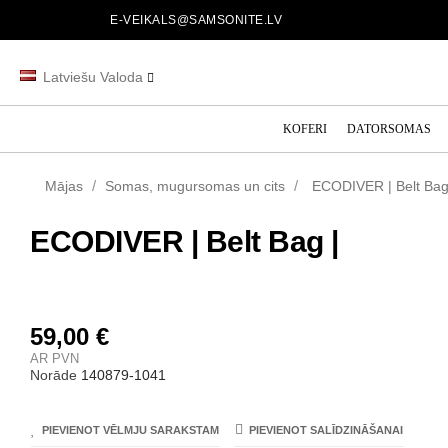
E-VEIKALS@SAMSONITE.LV
Latviešu Valoda
KOFERI
DATORSOMAS
Mājas
Somas, mugursomas un cits
ECODIVER | Belt Bag
ECODIVER | Belt Bag |
59,00 €
AR PVN
Norāde
140879-1041
PIEVIENOT VĒLMJU SARAKSTAM
PIEVIENOT SALĪDZINĀŠANAI