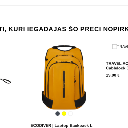
TI, KURI IEGĀDĀJĀS ŠO PRECI NOPIRK
TRAVEL AC
Cablelock 3
Cena
19,00 €
tena
Melna
Yellow
Climbing
Ivy
ECODIVER | Laptop Backpack L