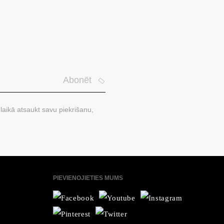
Abonēt
laikā atsaukt savu piekrišanu,
PIEVIENOJIETIES MUMS